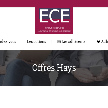
ndez-vous
Les actions
🪪 Les adhérents
❤️ Adh
Offres Hays