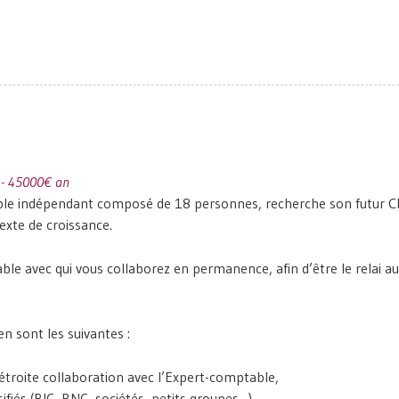
€ - 45000€ an
table indépendant composé de 18 personnes, recherche son futur 
exte de croissance.
table avec qui vous collaborez en permanence, afin d’être le relai 
n sont les suivantes :
étroite collaboration avec l’Expert-comptable,
ifiés (BIC, BNC, sociétés, petits groupes…),