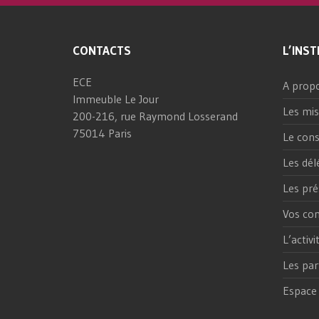
CONTACTS
L’INST
ECE
A prop
Immeuble Le Jour
Les mis
200-216, rue Raymond Losserand
75014 Paris
Le cons
Les dél
Les pré
Vos con
L’activ
Les par
Espace