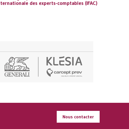
nternationale des experts-comptables (IFAC)
nternationale des experts-comptables (IFAC)
Nous contacter