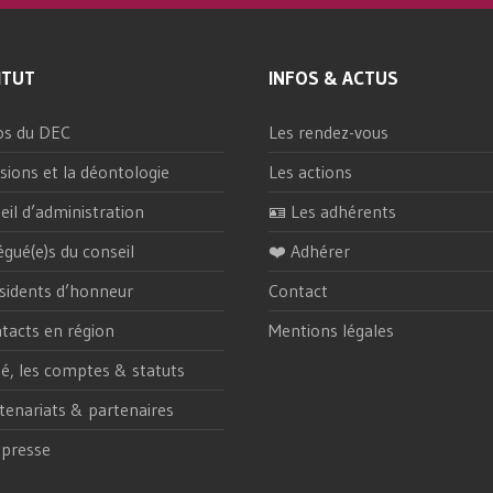
ITUT
INFOS & ACTUS
os du DEC
Les rendez-vous
sions et la déontologie
Les actions
eil d’administration
🪪 Les adhérents
égué(e)s du conseil
❤️ Adhérer
sidents d’honneur
Contact
tacts en région
Mentions légales
ité, les comptes & statuts
tenariats & partenaires
 presse