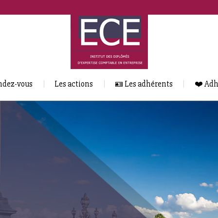
ndez-vous
Les actions
🪪 Les adhérents
❤️ Adh