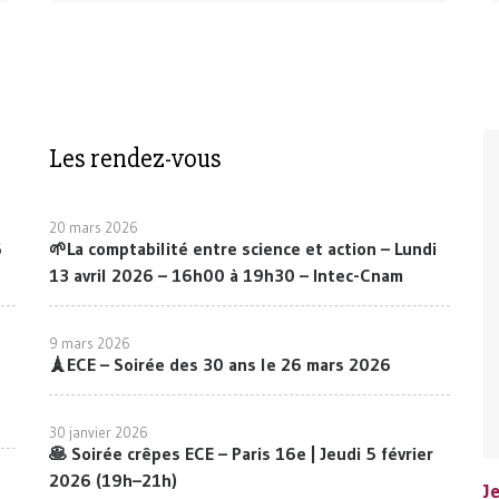
Les rendez-vous
20 mars 2026
6
🌱La comptabilité entre science et action – Lundi
13 avril 2026 – 16h00 à 19h30 – Intec-Cnam
S
C
​
A
​
​
C
9 mars 2026
C
B
C
C
a
🗼ECE – Soirée des 30 ans le 26 mars 2026
D
S
A
c
r
c
c
N
F
P
C
P
S
P
V
D
E
F
d
d
l
l
n
a
e
C
V
V
30 janvier 2026
d
a
c
d
d
l
a
🥞 Soirée crêpes ECE – Paris 16e | Jeudi 5 février
a
E
N
c
C
r
P
2026 (19h–21h)
J
J