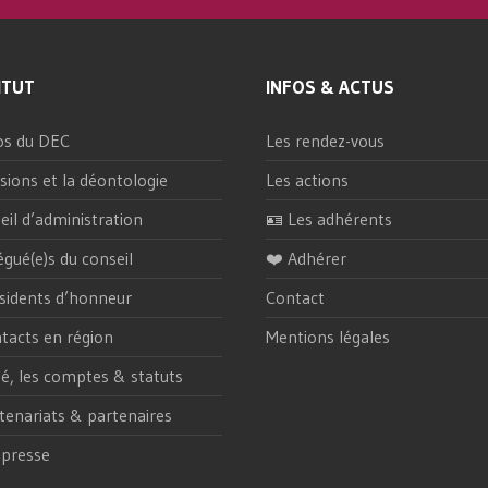
ITUT
INFOS & ACTUS
os du DEC
Les rendez-vous
sions et la déontologie
Les actions
eil d’administration
🪪 Les adhérents
égué(e)s du conseil
❤️ Adhérer
sidents d’honneur
Contact
tacts en région
Mentions légales
ité, les comptes & statuts
tenariats & partenaires
 presse