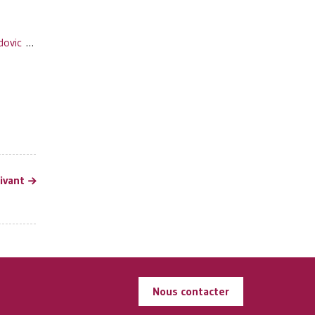
dovic
…
uivant
Nous contacter