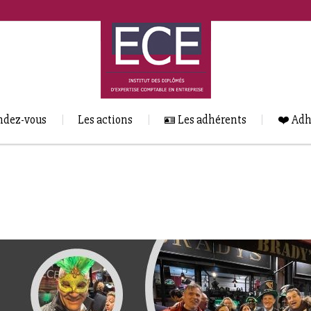
ndez-vous
Les actions
🪪 Les adhérents
❤️ Adh