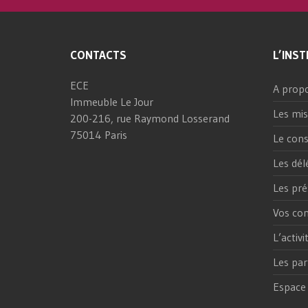
CONTACTS
L’INST
ECE
A prop
Immeuble Le Jour
Les mis
200-216, rue Raymond Losserand
75014 Paris
Le cons
Les dél
Les pré
Vos con
L’activ
Les par
Espace