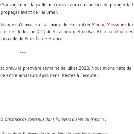
 Sauvage dans laquelle un convive aura eu l’audace de plonger la t
y propager avant de l’allumer.
hilippe qu’il avait eu l’occasion de rencontrer
Manou Massenez
lor
et de l’Industrie (CCI) de Strasbourg et du Bas-Rhin au début de
uis celle de Paris Île-de-France.
***
est prévu la première semaine de juillet 2023. Nous avons hâte de
ge entre amateurs épicuriens. Restez à l’écoute !
& Créatrice de contenus dans l’univers du vin au féminin :
& vin dans l’univers du vin au féminin pour les entreprises ;