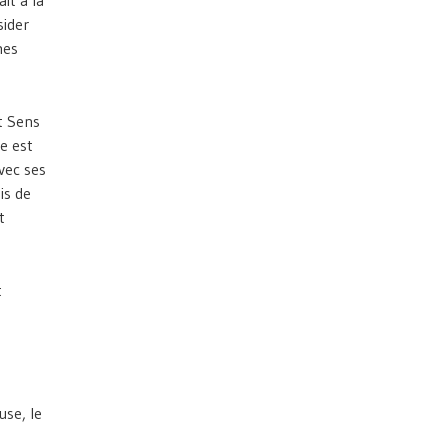
sider
mes
t Sens
pe est
vec ses
is de
t
t
use, le