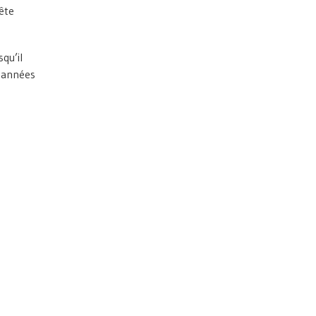
ête
squ’il
s années