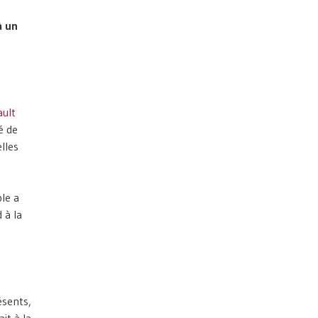
à un
ault
é de
lles
le a
 à la
ésents,
ait à la