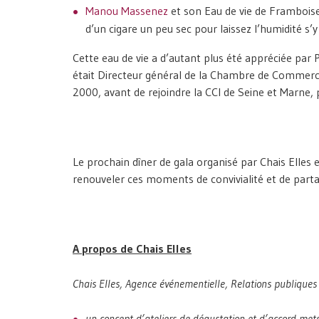
Manou Massenez
et son Eau de vie de Framboise
d’un cigare un peu sec pour laissez l’humidité s’
Cette eau de vie a d’autant plus été appréciée par P
était Directeur général de la Chambre de Commerce 
2000, avant de rejoindre la CCI de Seine et Marne, p
Le prochain dîner de gala organisé par Chais Elles 
renouveler ces moments de convivialité et de parta
A propos de Chais Elles
Chais Elles, Agence événementielle, Relations publiques 
un concept d’ateliers de dégustation et d’accord mets 