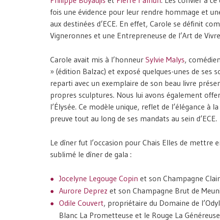
fois une évidence pour leur rendre hommage et une 
aux destinées d’ECE. En effet, Carole se définit
Vigneronnes et une Entrepreneuse de l’Art de Vivre 
Carole avait mis à l’honneur
Sylvie Malys
, comédien
» (édition Balzac) et exposé quelques-unes de ses so
reparti avec un exemplaire de son beau livre prés
propres sculptures. Nous lui avons également offer
l’Élysée. Ce modèle unique, reflet de l’élégance à la 
preuve tout au long de ses mandats au sein d’ECE.
Le dîner fut l’occasion pour Chais Elles de mettre 
sublimé le dîner de gala :
Jocelyne Legouge Copin
et son Champagne Clair
Aurore Deprez
et son Champagne Brut de Meuni
Odile Couvert
, propriétaire du Domaine de l’Ody
Blanc La Prometteuse et le Rouge La Généreuse,