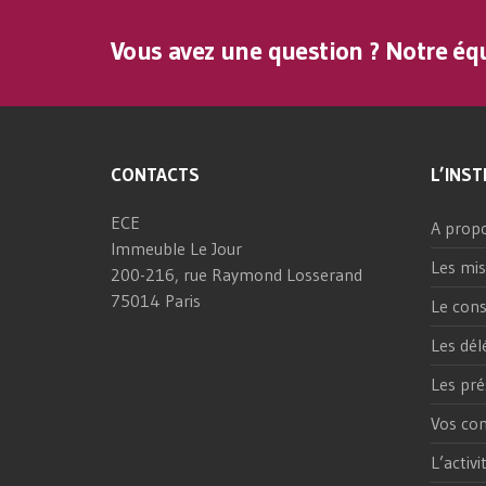
Vous avez une question ? Notre équ
CONTACTS
L’INST
ECE
A prop
Immeuble Le Jour
Les mis
200-216, rue Raymond Losserand
75014 Paris
Le cons
Les dél
Les pré
Vos con
L’activ