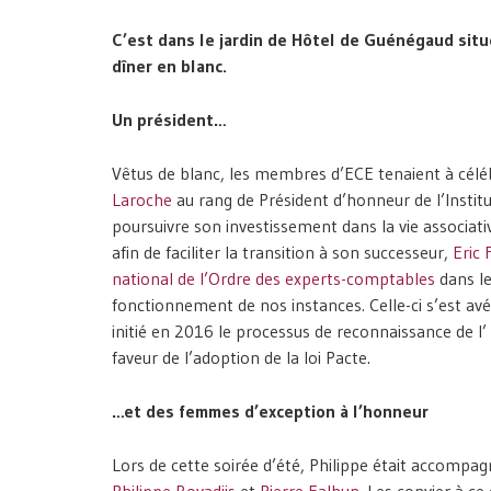
C’est dans le jardin de
Hôtel de Guénégaud situé
dîner en blanc.
Un président…
Vêtus de blanc, les membres d’ECE tenaient à célé
Laroche
au rang de Président d’honneur de l’Institu
poursuivre son investissement dans la vie associativ
afin de faciliter la transition à son successeur,
Eric 
national de l’Ordre des experts-comptables
dans le
fonctionnement de nos instances
.
Celle-ci s’est a
initié en 2016 le processus de reconnaissance de l’ 
faveur de l’adoption de la loi Pacte.
…et des femmes d’exception à l’honneur
Lors de cette soirée d’été, Philippe était accomp
Philippe Boyadjis
et
Pierre Falhun
. Les convier à c