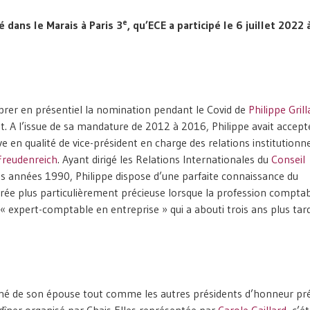
e
 dans le Marais à Paris 3
, qu’ECE a participé le 6 juillet 2022 
brer en présentiel la nomination pendant le Covid de
Philippe Grill
t. A l’issue de sa mandature de 2012 à 2016, Philippe avait accept
e en qualité de vice-président en charge des relations institutionne
Freudenreich
. Ayant dirigé les Relations Internationales du
Conseil
s années 1990, Philippe dispose d’une parfaite connaissance du
vérée plus particulièrement précieuse lorsque la profession comptab
« expert-comptable en entreprise » qui a abouti trois ans plus tard
agné de son épouse tout comme les autres présidents d’honneur pr
e dîner organisé par Chais Elles représentée par
Carole Gaillard,
c’ét