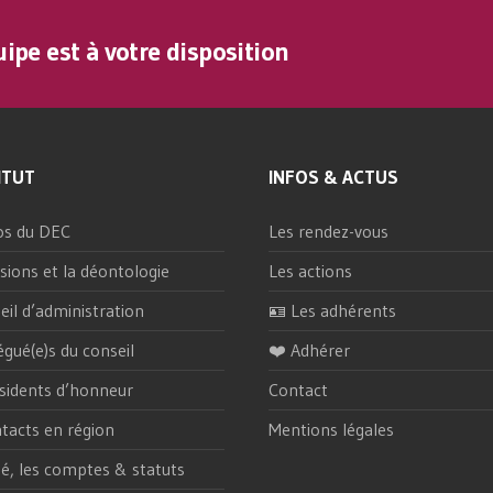
ipe est à votre disposition
ITUT
INFOS & ACTUS
os du DEC
Les rendez-vous
sions et la déontologie
Les actions
eil d’administration
🪪 Les adhérents
égué(e)s du conseil
❤️ Adhérer
sidents d’honneur
Contact
tacts en région
Mentions légales
ité, les comptes & statuts