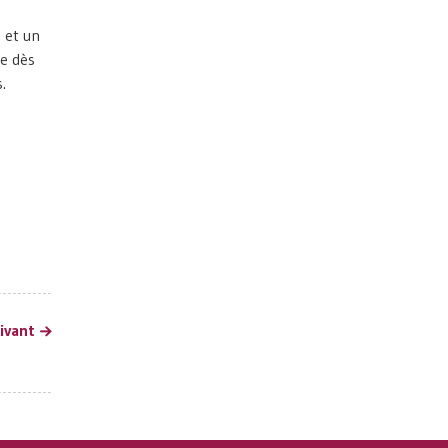
 et un
ce dès
.
uivant