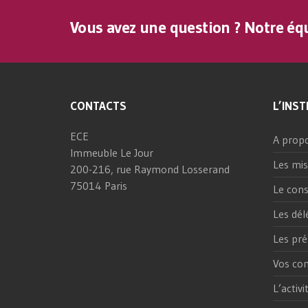
Vous avez une question ? Notre équ
CONTACTS
L’INST
ECE
A prop
Immeuble Le Jour
Les mis
200-216, rue Raymond Losserand
75014 Paris
Le cons
Les dél
Les pré
Vos con
L’activ