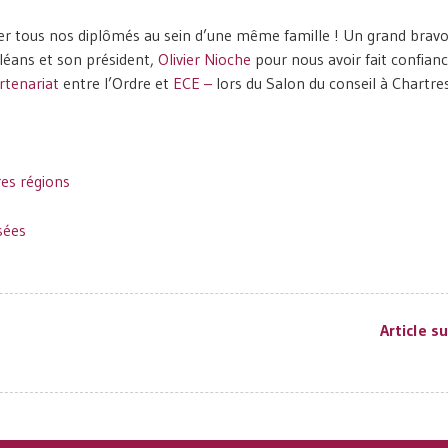
er tous nos
diplômés au sein d’une même famille ! Un grand bravo
léans et son président,
Olivier Nioche
pour nous avoir fait confian
rtenariat
entre l’Ordre et
ECE –
lors du Salon du conseil à Chartres
res régions
sées
Article s