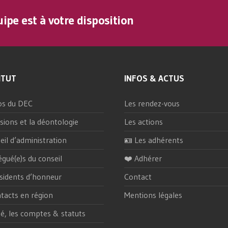
ipe est à votre disposition
ITUT
INFOS & ACTUS
os du DEC
Les rendez-vous
sions et la déontologie
Les actions
eil d’administration
🪪 Les adhérents
égué(e)s du conseil
❤️ Adhérer
sidents d’honneur
Contact
tacts en région
Mentions légales
ité, les comptes & statuts