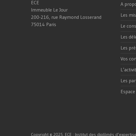
ECE
A prop
Immeuble Le Jour
Les mis
200-216, rue Raymond Losserand
75014 Paris
Le cons
Les dél
Les pré
Vos con
L’activ
Les par
Espace
Copyright © 2025. ECE : Institut des diplômés d‘expertis