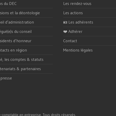
os du DEC
Les rendez-vous
sions et la déontologie
Les actions
eil d’administration
🪪 Les adhérents
égué(e)s du conseil
❤️ Adhérer
sidents d’honneur
Contact
tacts en région
Mentions légales
ité, les comptes & statuts
tenariats & partenaires
 presse
e-comptable en entreprise. Tous droits réservés.