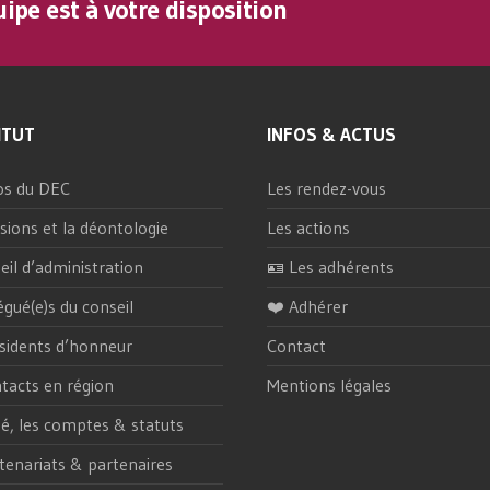
ipe est à votre disposition
ITUT
INFOS & ACTUS
os du DEC
Les rendez-vous
sions et la déontologie
Les actions
eil d’administration
🪪 Les adhérents
égué(e)s du conseil
❤️ Adhérer
sidents d’honneur
Contact
tacts en région
Mentions légales
ité, les comptes & statuts
tenariats & partenaires