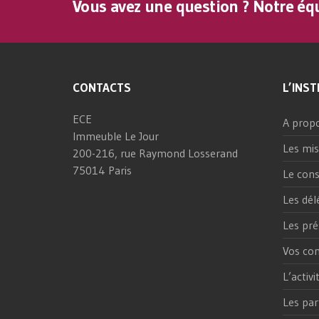
Vous avez une question ? Notre équ
CONTACTS
L’INST
ECE
A prop
Immeuble Le Jour
Les mis
200-216, rue Raymond Losserand
75014 Paris
Le cons
Les dél
Les pré
Vos con
L’activ
Les par