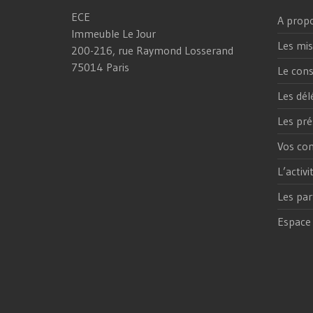
ECE
A prop
Immeuble Le Jour
Les mis
200-216, rue Raymond Losserand
75014 Paris
Le cons
Les dél
Les pré
Vos con
L’activ
Les par
Espace