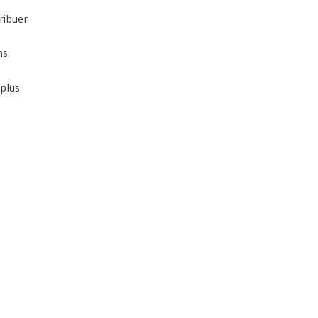
ribuer
ns.
 plus