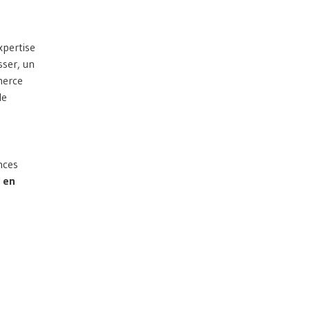
xpertise
sser, un
merce
le
nces
e en