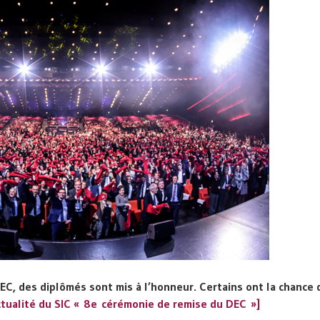
EC, des diplômés sont mis à l’honneur. Certains ont la chance 
’actualité du SIC « 8e cérémonie de remise du DEC »]