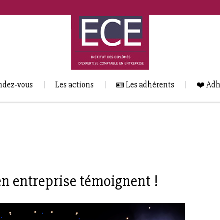
ndez-vous
Les actions
🪪 Les adhérents
❤️ Adh
n entreprise témoignent !