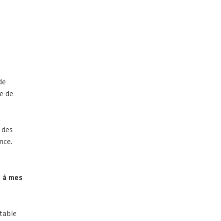
de
e de
 des
nce.
e à mes
table