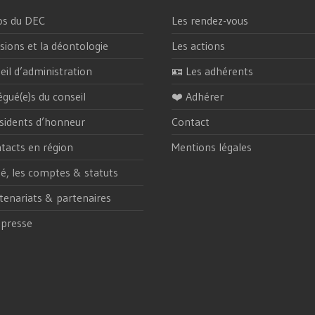
os du DEC
Les rendez-vous
sions et la déontologie
Les actions
eil d’administration
🪪 Les adhérents
égué(e)s du conseil
❤️ Adhérer
sidents d’honneur
Contact
tacts en région
Mentions légales
ité, les comptes & statuts
tenariats & partenaires
 presse