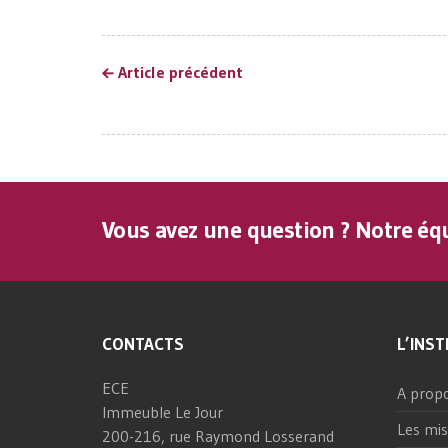
Article précédent
Vous avez une question ? Notre équ
CONTACTS
L’INST
ECE
A prop
Immeuble Le Jour
Les mis
200-216, rue Raymond Losserand