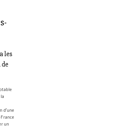
s-
a les
 de
ptable
 la
in d’une
e-France
er un