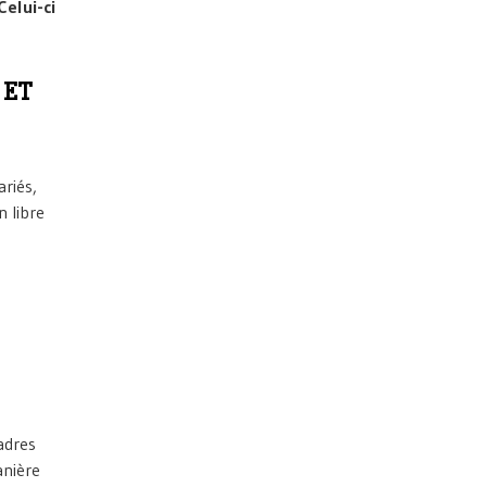
Celui-ci
 ET
riés,
n libre
adres
anière