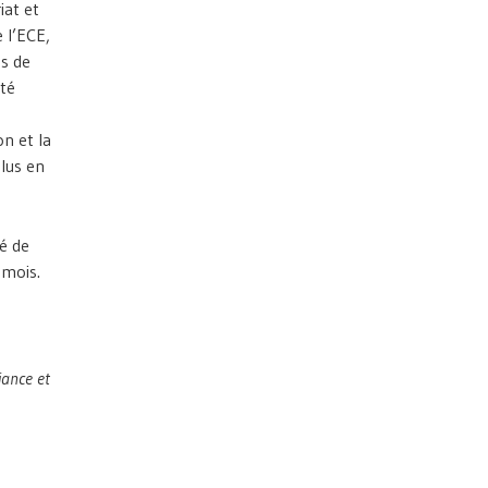
iat et
 l’ECE,
ns de
té
n et la
plus en
é de
 mois.
iance et