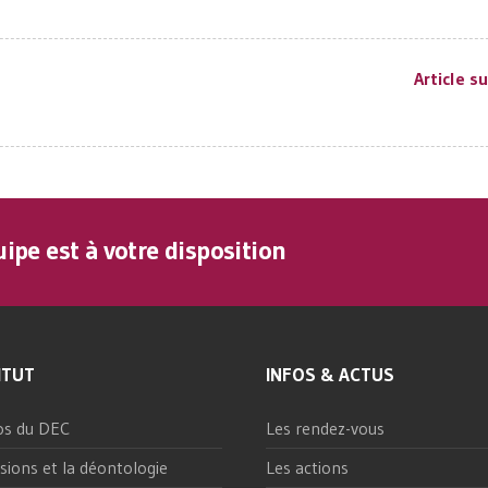
Article s
ipe est à votre disposition
ITUT
INFOS & ACTUS
os du DEC
Les rendez-vous
sions et la déontologie
Les actions