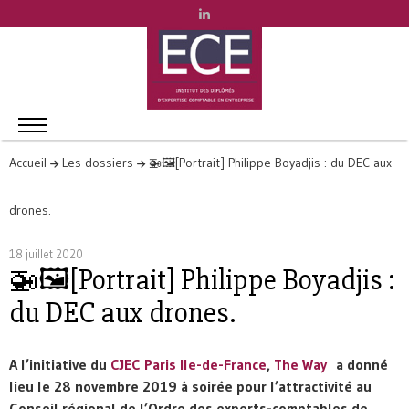
Accueil
Les dossiers
🚁🖼[Portrait] Philippe Boyadjis : du DEC aux
drones.
18 juillet 2020
🚁🖼[Portrait] Philippe Boyadjis :
du DEC aux drones.
A l’initiative du
CJEC Paris Ile-de-France
,
The Way
a donné
lieu le 28 novembre 2019 à soirée pour l’attractivité au
Conseil régional de l’Ordre des experts-comptables de