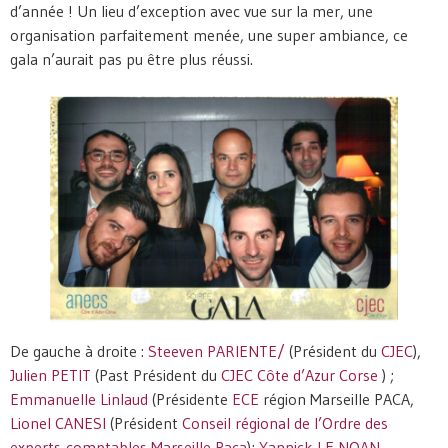
d’année ! Un lieu d’exception avec vue sur la mer, une
organisation parfaitement menée, une super ambiance, ce
gala n’aurait pas pu être plus réussi.
De gauche à droite :
Steeven PARIENTE
/
(Président du
CJEC
),
Julien PETIT
(Past Président du
CJEC Côte d’Azur Corse
) ;
Emmanuelle Linlaud
(Présidente
ECE
région Marseille PACA,
Lionel CANESI
(Président
Conseil régional de l’Ordre des
experts-comptables Marseille Paca
);
Yannick LE NOAN